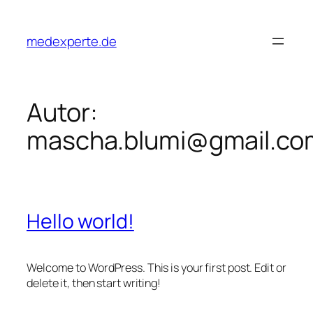
Zum
Inhalt
medexperte.de
springen
Autor:
mascha.blumi@gmail.co
Hello world!
Welcome to WordPress. This is your first post. Edit or
delete it, then start writing!